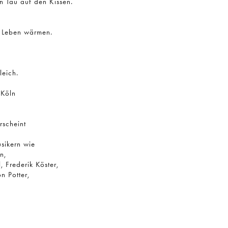
n Tau auf den Kissen.
as Leben wärmen.
leich.
 Köln
rscheint
usikern wie
n,
 Frederik Köster,
n Potter,