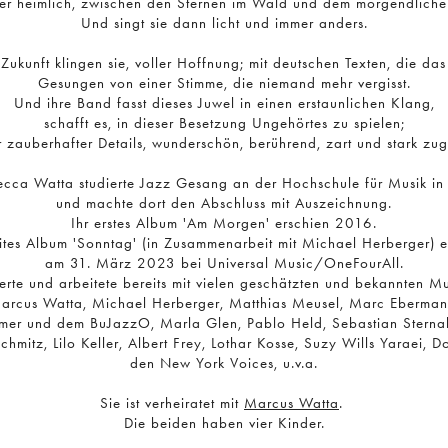
der heimlich, zwischen den Sternen im Wald und dem morgendliche
Und singt sie dann licht und immer anders.
Zukunft klingen sie, voller Hoffnung; mit deutschen Texten, die d
Gesungen von einer Stimme, die niemand mehr vergisst.
Und ihre Band fasst dieses Juwel in einen erstaunlichen Klang,
schafft es, in dieser Besetzung Ungehörtes zu spielen;
r zauberhafter Details, wunderschön, berührend, zart und stark zug
cca Watta studierte Jazz Gesang an der Hochschule für Musik in
und machte dort den Abschluss mit Auszeichnung.
Ihr erstes Album 'Am Morgen' erschien 2016.
ites Album 'Sonntag' (in Zusammenarbeit mit Michael Herberger) e
am 31. März 2023 bei Universal Music/OneFourAll.
erte und arbeitete bereits mit vielen geschätzten und bekannten M
arcus Watta, Michael Herberger, Matthias Meusel, Marc Eberman
mer und dem BuJazzO, Marla Glen, Pablo Held, Sebastian Sternal,
chmitz, Lilo Keller, Albert Frey, Lothar Kosse, Suzy Wills Yaraei, Do
den New York Voices, u.v.a.
Sie ist verheiratet mit
Marcus Watta
.
Die beiden haben vier Kinder.