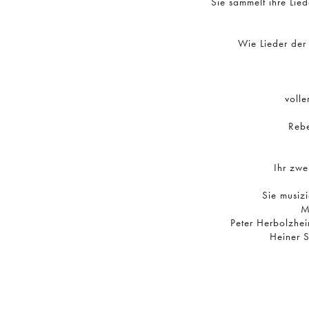
Sie sammelt ihre Lie
Wie Lieder der 
volle
Rebe
Ihr zwe
Sie musizi
M
Peter Herbolzhei
Heiner S